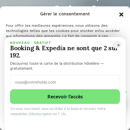
votre hôtel
Gérer le consentement
perd de
Pour offrir les meilleures expériences, nous utilisons des
technologies telles que les cookies pour stocker et/ou accéder
aux informations des appareils. Le fait de consentir à ces
technologies nous permettra de traiter des données telles que le
NOUVEAU · GRATUIT
×
l’argent
Booking & Expedia ne sont que 2 sur
comportement de navigation ou les ID uniques sur ce site. Le fait
de ne pas consentir ou de retirer son consentement peut avoir un
192.
effet négatif sur certaines caractéristiques et fonctions.
Découvrez toute la carte de la distribution hôtelière —
chaque
Gérer les services
gratuitement.
Accepter
semaine
1
Refuser
Recevoir l’accès
1
0
En vous inscrivant, vous accédez à la base et recevez notre
Voir les préférences
newsletter. Désinscription en 1 clic.
10minhotel
2 février 2026
4 minutes de lecture
Politique de cookies