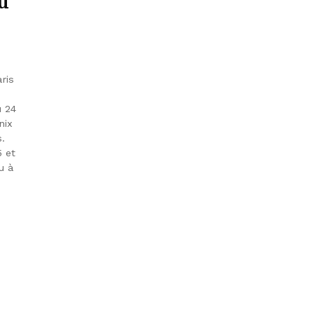
u
ris
e
u 24
nix
.
5 et
u à