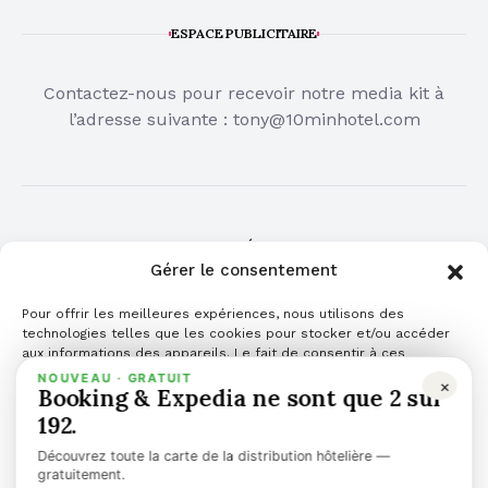
ESPACE PUBLICITAIRE
Contactez-nous pour recevoir notre media kit à
l’adresse suivante :
tony@10minhotel.com
COMMUNIQUÉ DE PRESSE
Gérer le consentement
Cliquez ici pour publier votre communiqué de
Pour offrir les meilleures expériences, nous utilisons des
presse
technologies telles que les cookies pour stocker et/ou accéder
aux informations des appareils. Le fait de consentir à ces
technologies nous permettra de traiter des données telles que le
NOUVEAU · GRATUIT
×
Booking & Expedia ne sont que 2 sur
comportement de navigation ou les ID uniques sur ce site. Le fait
de ne pas consentir ou de retirer son consentement peut avoir un
192.
effet négatif sur certaines caractéristiques et fonctions.
Découvrez toute la carte de la distribution hôtelière —
Gérer les services
gratuitement.