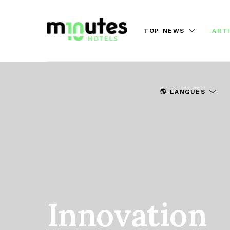
TOP NEWS
ART
🌎 LANGUES
Innovation