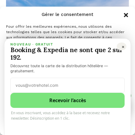
Gérer le consentement
Pour offrir les meilleures expériences, nous utilisons des
technologies telles que les cookies pour stocker et/ou accéder
aux informations des appareils. Le fait de consentir à ces
technologies nous permettra de traiter des données telles que le
NOUVEAU · GRATUIT
×
Booking & Expedia ne sont que 2 sur
comportement de navigation ou les ID uniques sur ce site. Le fait
de ne pas consentir ou de retirer son consentement peut avoir un
192.
Le marché du bleisure
effet négatif sur certaines caractéristiques et fonctions.
Découvrez toute la carte de la distribution hôtelière —
travel devrait atteindre
Gérer les services
gratuitement.
732 milliards de dollars
Accepter
d’ici 2030, selon
1
Refuser
Recevoir l’accès
1
0
TravelPerk.
En vous inscrivant, vous accédez à la base et recevez notre
Voir les préférences
newsletter. Désinscription en 1 clic.
23 JUILLET 2026
Politique de cookies