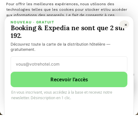
Pour offrir les meilleures expériences, nous utilisons des
technologies telles que les cookies pour stocker et/ou accéder
aux informations des appareils. Le fait de consentir à ces
technologies nous permettra de traiter des données telles que le
NOUVEAU · GRATUIT
×
Booking & Expedia ne sont que 2 sur
comportement de navigation ou les ID uniques sur ce site. Le fait
de ne pas consentir ou de retirer son consentement peut avoir un
192.
effet négatif sur certaines caractéristiques et fonctions.
Découvrez toute la carte de la distribution hôtelière —
Une chambre
Gérer les services
gratuitement.
Accepter
pour la nuit
1
Refuser
Recevoir l’accès
1
0
En vous inscrivant, vous accédez à la base et recevez notre
Voir les préférences
newsletter. Désinscription en 1 clic.
10minhotel
21 mars 2026
2 minutes de lecture
Politique de cookies
PARTAGER
PARTAGER
TWEET