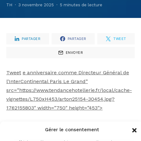
TH
3 novembre 2025
5 minutes de lecture
PARTAGER
PARTAGER
TWEET
ENVOYER
Tweet
e anniversaire comme Directeur Général de
l’InterContinental Paris Le Grand”
src=”https://www.tendancehotellerie.fr/local/cache-
vignettes/L750xH453/arton25154-30454.jpg?
1762155803″ width=”750″ height=”453″>
Figure emblématique du monde de l’hospitality,
Gérer le consentement
Christophe Laure fête cette année son 15e