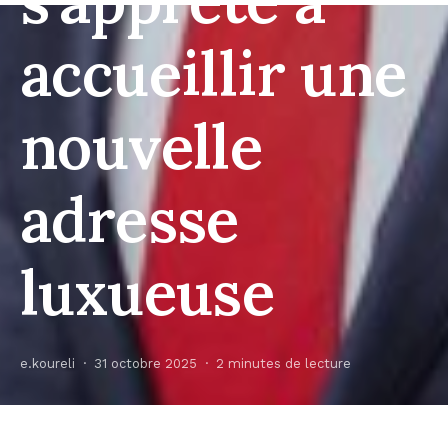
s’apprête à
accueillir une
nouvelle
adresse
luxueuse
e.koureli
31 octobre 2025
2 minutes de lecture