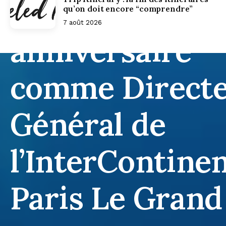
fête son 15e
qu’on doit encore “comprendre”
7 août 2026
anniversaire
comme Direct
Général de
l’InterContinen
Paris Le Grand