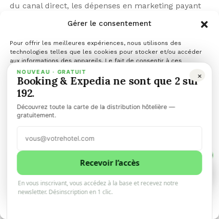
du canal direct, les dépenses en marketing payant
restent cruciales. La stratégie future se concentrera
Gérer le consentement
sur la fidélisation et l’optimisation des canaux…
Pour offrir les meilleures expériences, nous utilisons des
Lire la suite…
technologies telles que les cookies pour stocker et/ou accéder
aux informations des appareils. Le fait de consentir à ces
technologies nous permettra de traiter des données telles que le
NOUVEAU · GRATUIT
×
Booking & Expedia ne sont que 2 sur
comportement de navigation ou les ID uniques sur ce site. Le fait
de ne pas consentir ou de retirer son consentement peut avoir un
192.
effet négatif sur certaines caractéristiques et fonctions.
Découvrez toute la carte de la distribution hôtelière —
Gérer les services
gratuitement.
Accepter
1
Refuser
Recevoir l’accès
1
0
En vous inscrivant, vous accédez à la base et recevez notre
Voir les préférences
newsletter. Désinscription en 1 clic.
Politique de cookies