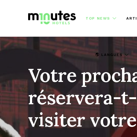
TOP NEWS
ART
🌎 LANGUES
Votre procha
réservera-t-
visiter votre