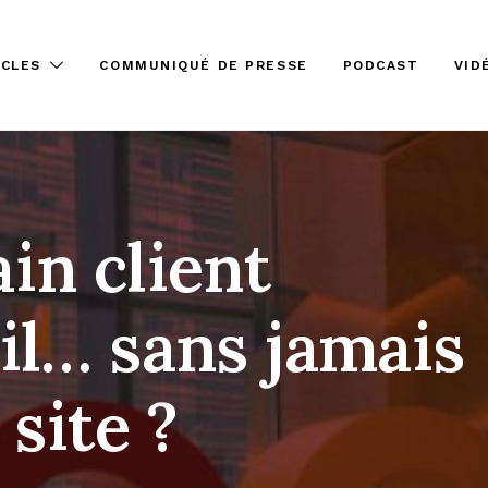
ICLES
COMMUNIQUÉ DE PRESSE
PODCAST
VID
in client
il… sans jamais
 site ?