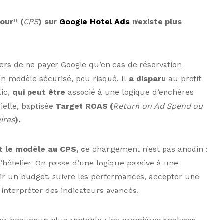
our” (
CPS
) sur
Google Hotel Ads
n’existe plus
liers de ne payer Google qu’en cas de réservation
n modèle sécurisé, peu risqué. Il
a disparu
au profit
lic,
qui peut être
associé à une logique d’enchères
cielle, baptisée
Target ROAS (
Return on Ad Spend ou
ires
).
nt le modèle au CPS, c
e changement n’est pas anodin :
l’hôtelier. On passe d’une logique passive à une
inir un budget, suivre les performances, accepter une
 interpréter des indicateurs avancés.
er beaucoup plus rentable : les premières analyses