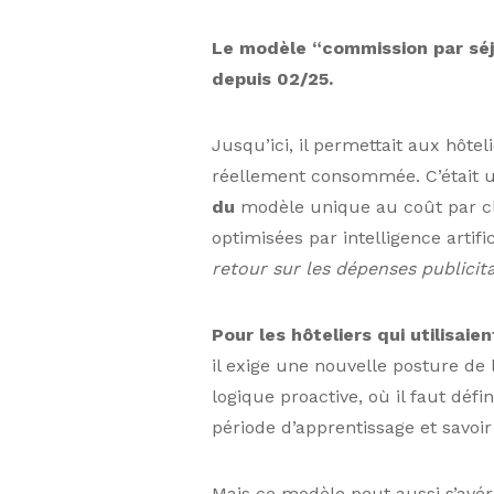
Le modèle “commission par séj
depuis 02/25.
Jusqu’ici, il permettait aux hôte
réellement consommée. C’était u
du
modèle unique au coût par c
optimisées par intelligence artifi
retour sur les dépenses publicita
Pour les hôteliers qui utilisaie
il exige une nouvelle posture de 
logique proactive, où il faut déf
période d’apprentissage et savoir
Mais ce modèle peut aussi s’avér