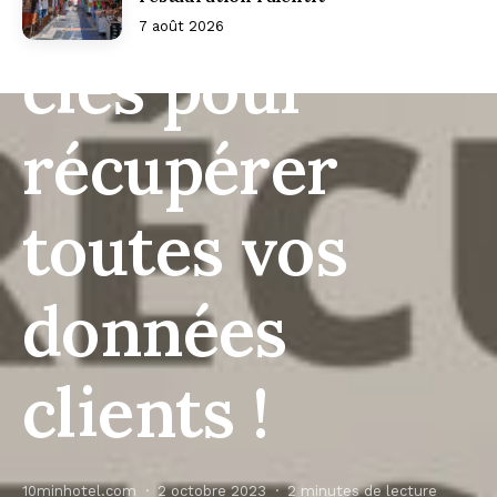
Les 11 outils
7 août 2026
clés pour
récupérer
toutes vos
données
clients !
10minhotel.com
2 octobre 2023
2 minutes de lecture