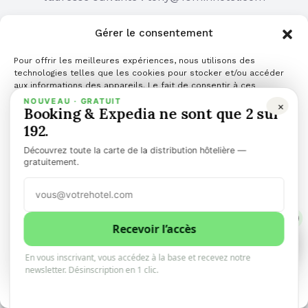
Gérer le consentement
Pour offrir les meilleures expériences, nous utilisons des
technologies telles que les cookies pour stocker et/ou accéder
COMMUNIQUÉ DE PRESSE
aux informations des appareils. Le fait de consentir à ces
technologies nous permettra de traiter des données telles que le
NOUVEAU · GRATUIT
×
Booking & Expedia ne sont que 2 sur
comportement de navigation ou les ID uniques sur ce site. Le fait
Cliquez ici pour publier votre communiqué de
de ne pas consentir ou de retirer son consentement peut avoir un
192.
presse
effet négatif sur certaines caractéristiques et fonctions.
Découvrez toute la carte de la distribution hôtelière —
Gérer les services
gratuitement.
Accepter
1
Refuser
Recevoir l’accès
1
0
En vous inscrivant, vous accédez à la base et recevez notre
Voir les préférences
TOP NEWS
ARTICLES
newsletter. Désinscription en 1 clic.
COMMUNIQUÉ DE PRESSE
PODCAST
Politique de cookies
VIDÉO
👉 NEWSLETTER
🌎 LANGUES