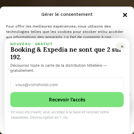
Gérer le consentement
Pour offrir les meilleures expériences, nous utilisons des
technologies telles que les cookies pour stocker et/ou accéder
aux informations des appareils. Le fait de consentir à ces
technologies nous permettra de traiter des données telles que le
NOUVEAU · GRATUIT
×
Booking & Expedia ne sont que 2 sur
comportement de navigation ou les ID uniques sur ce site. Le fait
de ne pas consentir ou de retirer son consentement peut avoir un
192.
effet négatif sur certaines caractéristiques et fonctions.
Découvrez toute la carte de la distribution hôtelière —
Briques et
Gérer les services
gratuitement.
Accepter
mortier
1
Refuser
Recevoir l’accès
1
0
En vous inscrivant, vous accédez à la base et recevez notre
Voir les préférences
newsletter. Désinscription en 1 clic.
10minhotel
6 juin 2026
2 minutes de lecture
Politique de cookies