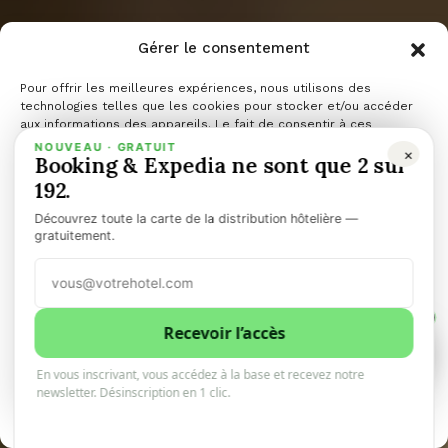
Gérer le consentement
Pour offrir les meilleures expériences, nous utilisons des
technologies telles que les cookies pour stocker et/ou accéder
aux informations des appareils. Le fait de consentir à ces
technologies nous permettra de traiter des données telles que le
NOUVEAU · GRATUIT
×
Booking & Expedia ne sont que 2 sur
comportement de navigation ou les ID uniques sur ce site. Le fait
de ne pas consentir ou de retirer son consentement peut avoir un
192.
effet négatif sur certaines caractéristiques et fonctions.
Découvrez toute la carte de la distribution hôtelière —
La pièce
Gérer les services
gratuitement.
Accepter
manquante
1
Refuser
Recevoir l’accès
1
0
En vous inscrivant, vous accédez à la base et recevez notre
Voir les préférences
newsletter. Désinscription en 1 clic.
10minhotel
18 avril 2026
2 minutes de lecture
Politique de cookies