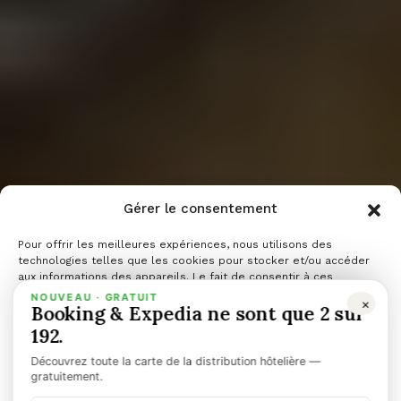
Gérer le consentement
2025 : Ce que
Pour offrir les meilleures expériences, nous utilisons des
technologies telles que les cookies pour stocker et/ou accéder
aux informations des appareils. Le fait de consentir à ces
technologies nous permettra de traiter des données telles que le
NOUVEAU · GRATUIT
×
le
Booking & Expedia ne sont que 2 sur
comportement de navigation ou les ID uniques sur ce site. Le fait
de ne pas consentir ou de retirer son consentement peut avoir un
192.
effet négatif sur certaines caractéristiques et fonctions.
Découvrez toute la carte de la distribution hôtelière —
Gérer les services
gratuitement.