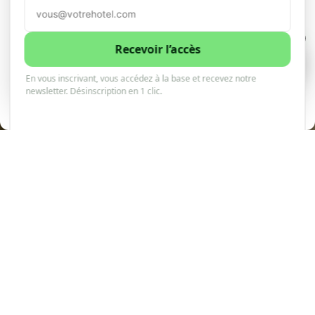
chroniqueur a
Accepter
vu
1
Refuser
Recevoir l’accès
1
0
En vous inscrivant, vous accédez à la base et recevez notre
Voir les préférences
newsletter. Désinscription en 1 clic.
10minhotel
27 décembre 2025
2 minutes de lecture
Politique de cookies
PARTAGER
PARTAGER
TWEET
ENVOYER
En relisant mes statistiques de voyage pour 2025 —
75 000 miles au compteur et quelques cheveux
gris supplémentaires — je me suis rendu compte
que nos échanges hebdomadaires ont parcouru