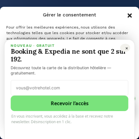
Gérer le consentement
Trenord,
Pour offrir les meilleures expériences, nous utilisons des
technologies telles que les cookies pour stocker et/ou accéder
aux informations des appareils. Le fait de consentir à ces
technologies nous permettra de traiter des données telles que le
NOUVEAU · GRATUIT
×
Kafka et l’UX
Booking & Expedia ne sont que 2 sur
comportement de navigation ou les ID uniques sur ce site. Le fait
de ne pas consentir ou de retirer son consentement peut avoir un
192.
effet négatif sur certaines caractéristiques et fonctions.
Découvrez toute la carte de la distribution hôtelière —
de l’absurde
Gérer les services
gratuitement.
Accepter
ferroviaire
1
Refuser
Recevoir l’accès
1
0
En vous inscrivant, vous accédez à la base et recevez notre
Voir les préférences
newsletter. Désinscription en 1 clic.
10minhotel
20 décembre 2025
2 minutes de lecture
Politique de cookies