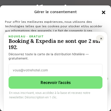
on vibrait au
Gérer le consentement
rythme de la
Pour offrir les meilleures expériences, nous utilisons des
technologies telles que les cookies pour stocker et/ou accéder
aux informations des appareils. Le fait de consentir à ces
technologies nous permettra de traiter des données telles que le
NOUVEAU · GRATUIT
×
Californie
Booking & Expedia ne sont que 2 sur
comportement de navigation ou les ID uniques sur ce site. Le fait
de ne pas consentir ou de retirer son consentement peut avoir un
192.
effet négatif sur certaines caractéristiques et fonctions.
Découvrez toute la carte de la distribution hôtelière —
chez Café
Gérer les services
gratuitement.
Accepter
Crème
1
Refuser
Recevoir l’accès
1
0
En vous inscrivant, vous accédez à la base et recevez notre
Voir les préférences
newsletter. Désinscription en 1 clic.
10minhotel
2 décembre 2025
4 minutes de lecture
Politique de cookies