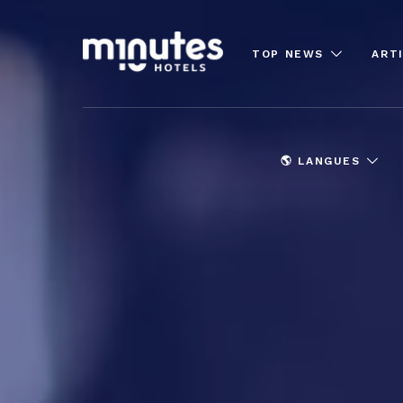
TOP NEWS
ART
🌎 LANGUES