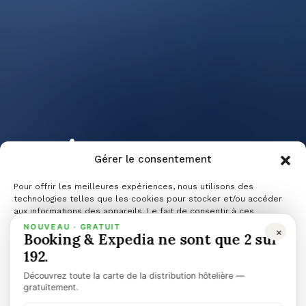
Présentez vos
Gérer le consentement
papiers (et
Pour offrir les meilleures expériences, nous utilisons des
technologies telles que les cookies pour stocker et/ou accéder
aux informations des appareils. Le fait de consentir à ces
technologies nous permettra de traiter des données telles que le
NOUVEAU · GRATUIT
×
peut-être
Booking & Expedia ne sont que 2 sur
comportement de navigation ou les ID uniques sur ce site. Le fait
de ne pas consentir ou de retirer son consentement peut avoir un
192.
effet négatif sur certaines caractéristiques et fonctions.
Découvrez toute la carte de la distribution hôtelière —
Gérer les services
gratuitement.