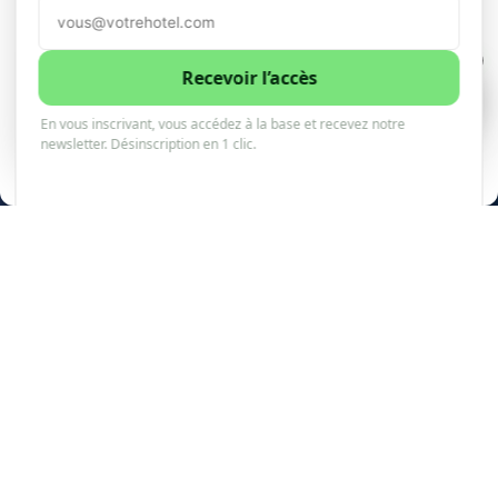
aussi votre
Accepter
âme)
1
Refuser
Recevoir l’accès
1
0
En vous inscrivant, vous accédez à la base et recevez notre
Voir les préférences
newsletter. Désinscription en 1 clic.
10minhotel
6 septembre 2025
1 minutes de lecture
Politique de cookies
PARTAGER
PARTAGER
TWEET
ENVOYER
Vous est-il déjà arrivé de regarder la réceptionniste
scanner votre passeport en pensant : « Ok, mais où
diable vont finir ces données ? » Moi oui. À chaque
fois. Puis je me laisse distraire par le minibar