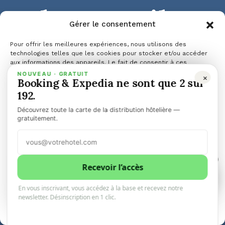
sabotent-ils
Gérer le consentement
vos ventes
Pour offrir les meilleures expériences, nous utilisons des
technologies telles que les cookies pour stocker et/ou accéder
aux informations des appareils. Le fait de consentir à ces
technologies nous permettra de traiter des données telles que le
NOUVEAU · GRATUIT
×
directes sans
Booking & Expedia ne sont que 2 sur
comportement de navigation ou les ID uniques sur ce site. Le fait
de ne pas consentir ou de retirer son consentement peut avoir un
192.
effet négatif sur certaines caractéristiques et fonctions.
Découvrez toute la carte de la distribution hôtelière —
que vous le
Gérer les services
gratuitement.
Accepter
sachiez ?
1
Refuser
Recevoir l’accès
1
0
En vous inscrivant, vous accédez à la base et recevez notre
Voir les préférences
newsletter. Désinscription en 1 clic.
10minhotel
1 juin 2025
3 minutes de lecture
Politique de cookies