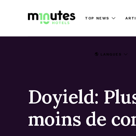
TOP NEWS
ART
🌎 LANGUES
Doyield: Plu
moins de co