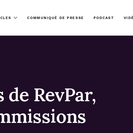
ICLES
COMMUNIQUÉ DE PRESSE
PODCAST
VID
s de RevPar,
mmissions