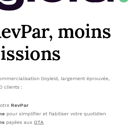
RevPar, moins
issions
commercialisation Doyield, largement éprouvée,
 clients :
votre
RevPar
me
pour simplifier et fiabiliser votre quotidien
ns
payées aux
OTA