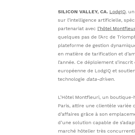
SILICON VALLEY, CA.
LodgIQ
, u
sur l’intelligence artificielle, s
partenariat avec
l’hôtel Montfleur
quelques pas de l’Arc de Triomph
plateforme de gestion dynamique
en matière de tarification et d’a
l’année. Ce déploiement s’inscrit
européenne de LodgIQ et soutient
technologie
data-driven
.
L’Hôtel Montfleuri, un boutique-h
Paris, attire une clientèle varié
d’affaires grâce à son emplacemen
d’une solution capable de s’adap
marché hôtelier très concurrentie