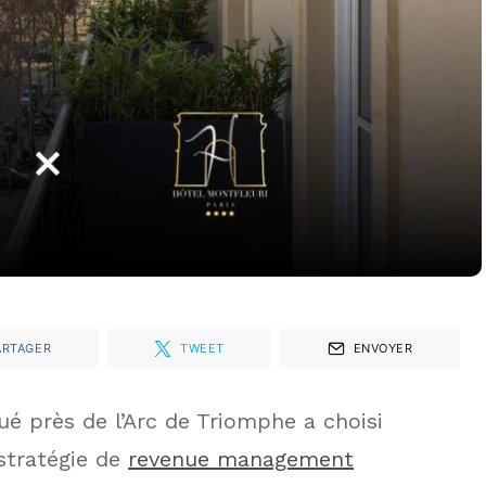
ARTAGER
TWEET
ENVOYER
é près de l’Arc de Triomphe a choisi
stratégie de
revenue management