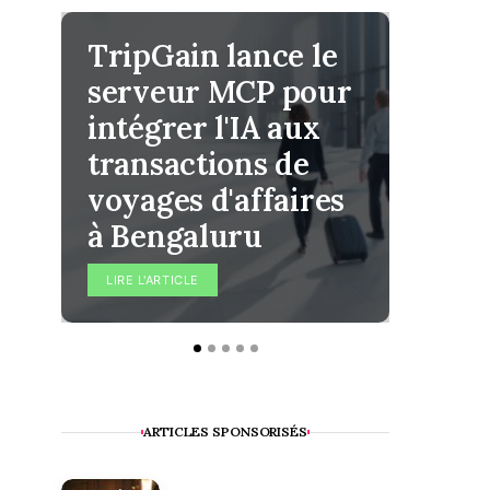
TripGain lance le
Googl
serveur MCP pour
Max 
intégrer l'IA aux
anno
transactions de
testa
voyages d'affaires
direc
à Bengaluru
répon
LIRE L'ARTICLE
LIRE L'A
ARTICLES SPONSORISÉS