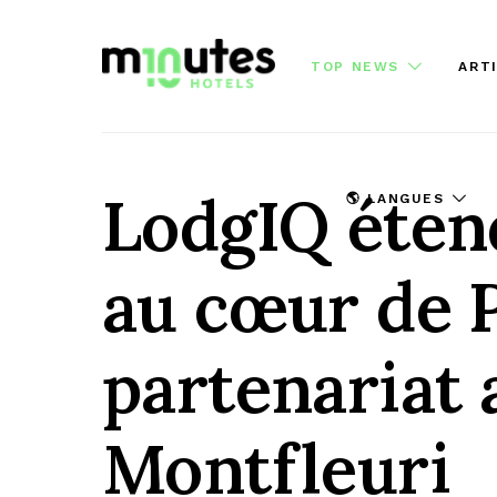
TOP NEWS
ART
LodgIQ éten
🌎 LANGUES
au cœur de P
partenariat a
Montfleuri