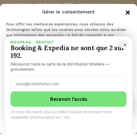
Ronan Daniel
16 décembre 2025
2 minutes de lecture
Gérer le consentement
Pour offrir les meilleures expériences, nous utilisons des
technologies telles que les cookies pour stocker et/ou accéder
aux informations des appareils. Le fait de consentir à ces
PARTAGER
PARTAGER
TWEET
technologies nous permettra de traiter des données telles que le
NOUVEAU · GRATUIT
×
Booking & Expedia ne sont que 2 sur
comportement de navigation ou les ID uniques sur ce site. Le fait
ENVOYER
de ne pas consentir ou de retirer son consentement peut avoir un
192.
effet négatif sur certaines caractéristiques et fonctions.
Découvrez toute la carte de la distribution hôtelière —
Gérer les services
gratuitement.
Accepter
1
Refuser
Recevoir l’accès
1
0
En vous inscrivant, vous accédez à la base et recevez notre
Voir les préférences
newsletter. Désinscription en 1 clic.
Politique de cookies