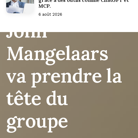
Travelport :
MCP.
6 août 2026
John
Mangelaars
va prendre la
tête du
groupe