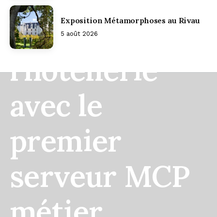
Exposition Métamorphoses au Rivau
de l’IA dans
5 août 2026
l’hôtellerie
avec le
premier
serveur MCP
métier