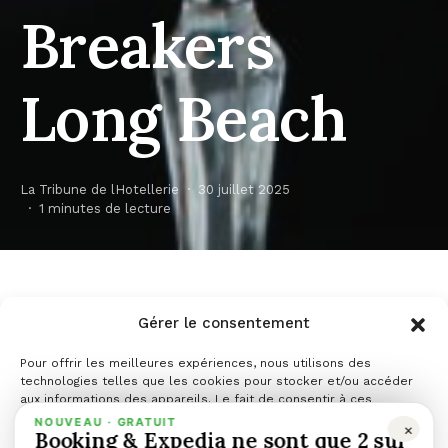
Breakers
Long Beach
La Tribune de lHotellerie
30 juillet 2025
1 minutes de lecture
PARTAGER
PARTAGER
TWEET
Gérer le consentement
ENVOYER
Pour offrir les meilleures expériences, nous utilisons des
technologies telles que les cookies pour stocker et/ou accéder
aux informations des appareils. Le fait de consentir à ces
technologies nous permettra de traiter des données telles que le
Long Beach (Californie), le 28 juillet 2025 –
NOUVEAU · GRATUIT
×
Booking & Expedia ne sont que 2 sur
comportement de navigation ou les ID uniques sur ce site. Le fait