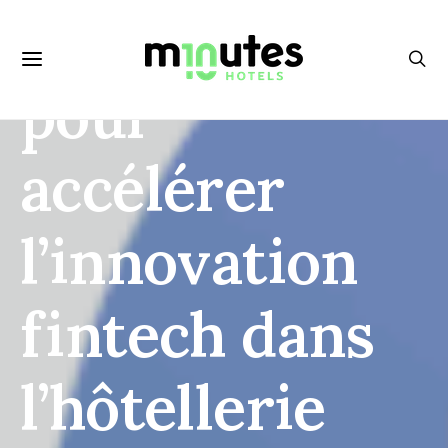
paiements
pour
accélérer
l’innovation
fintech dans
l’hôtellerie