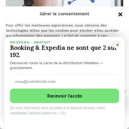
Gérer le consentement
Pour offrir les meilleures expériences, nous utilisons des
technologies telles que les cookies pour stocker et/ou accéder
aux informations des appareils. Le fait de consentir à ces
technologies nous permettra de traiter des données telles que le
NOUVEAU · GRATUIT
×
Booking & Expedia ne sont que 2 sur
comportement de navigation ou les ID uniques sur ce site. Le fait
de ne pas consentir ou de retirer son consentement peut avoir un
192.
effet négatif sur certaines caractéristiques et fonctions.
Découvrez toute la carte de la distribution hôtelière —
Gérer les services
gratuitement.
Accepter
1
Refuser
Recevoir l’accès
1
0
En vous inscrivant, vous accédez à la base et recevez notre
Voir les préférences
newsletter. Désinscription en 1 clic.
Top News
Politique de cookies
80 % des voyageurs souhaitent utiliser l'IA pour
réserver des hôtels, grâce à des outils comme