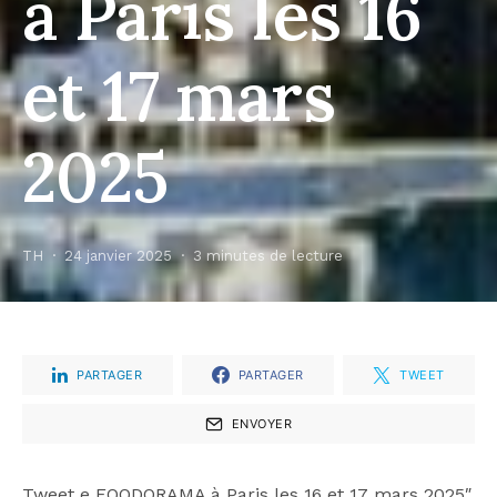
à Paris les 16
et 17 mars
2025
TH
24 janvier 2025
3 minutes de lecture
PARTAGER
PARTAGER
TWEET
ENVOYER
Tweet
e FOODORAMA à Paris les 16 et 17 mars 2025″