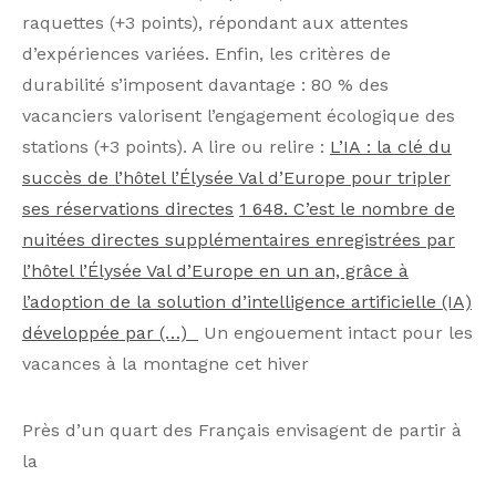
raquettes (+3 points), répondant aux attentes
d’expériences variées. Enfin, les critères de
durabilité s’imposent davantage : 80 % des
vacanciers valorisent l’engagement écologique des
stations (+3 points). A lire ou relire :
L’IA : la clé du
succès de l’hôtel l’Élysée Val d’Europe pour tripler
ses réservations directes
1 648. C’est le nombre de
nuitées directes supplémentaires enregistrées par
l’hôtel l’Élysée Val d’Europe en un an, grâce à
l’adoption de la solution d’intelligence artificielle (IA)
développée par (…)
Un engouement intact pour les
vacances à la montagne cet hiver
Près d’un quart des Français envisagent de partir à
la