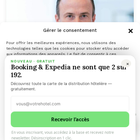
Gérer le consentement
Pour offrir les meilleures expériences, nous utilisons des
technologies telles que les cookies pour stocker et/ou accéder
aux informations des appareils. Le fait de consentir à ces
technologies nous permettra de traiter des données telles que le
NOUVEAU · GRATUIT
×
Booking & Expedia ne sont que 2 sur
comportement de navigation ou les ID uniques sur ce site. Le fait
de ne pas consentir ou de retirer son consentement peut avoir un
192.
effet négatif sur certaines caractéristiques et fonctions.
Découvrez toute la carte de la distribution hôtelière —
Gérer les services
gratuitement.
Accepter
1
Refuser
Recevoir l’accès
1
0
Fleur de Loire x Console
SecretBox : 15 ans de coffrets
En vous inscrivant, vous accédez à la base et recevez notre
Voir les préférences
newsletter. Désinscription en 1 clic.