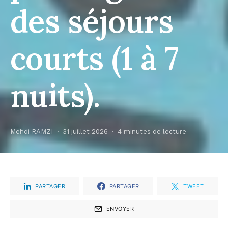
des séjours
courts (1 à 7
nuits).
Mehdi RAMZI
31 juillet 2026
4 minutes de lecture
PARTAGER
PARTAGER
TWEET
ENVOYER