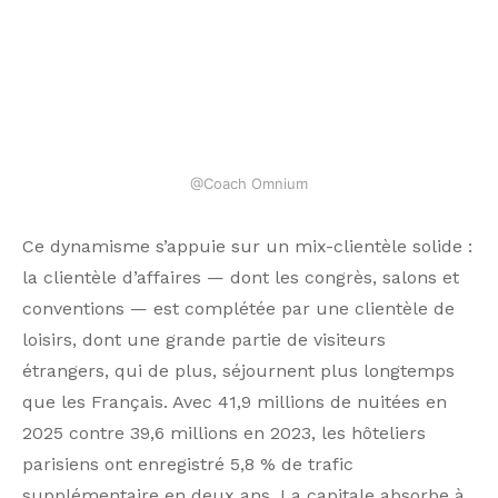
Ce dynamisme s’appuie sur un mix-clientèle solide :
la clientèle d’affaires — dont les congrès, salons et
conventions — est complétée par une clientèle de
loisirs, dont une grande partie de visiteurs
étrangers, qui de plus, séjournent plus longtemps
que les Français. Avec 41,9 millions de nuitées en
2025 contre 39,6 millions en 2023, les hôteliers
parisiens ont enregistré 5,8 % de trafic
supplémentaire en deux ans. La capitale absorbe à
elle seule 19,4 % des nuitées hôtelières nationales,
pour seulement 13 % du parc de chambres
français.
La clientèle étrangère de