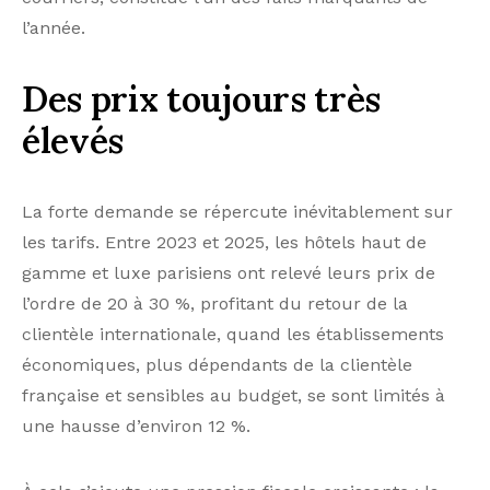
La forte demande se répercute inévitablement sur
les tarifs. Entre 2023 et 2025, les hôtels haut de
gamme et luxe parisiens ont relevé leurs prix de
l’ordre de 20 à 30 %, profitant du retour de la
clientèle internationale, quand les établissements
économiques, plus dépendants de la clientèle
française et sensibles au budget, se sont limités à
une hausse d’environ 12 %.
À cela s’ajoute une pression fiscale croissante : la
taxe de séjour à Paris a subi une progression
cumulée de +120 % à +250 % entre 2022 et 2026.
Résultat, l’e-réputation des hôtels parisiens reste
médiocre, avec une note moyenne de 4,1/5 toutes
catégories confondues. Les principaux griefs des