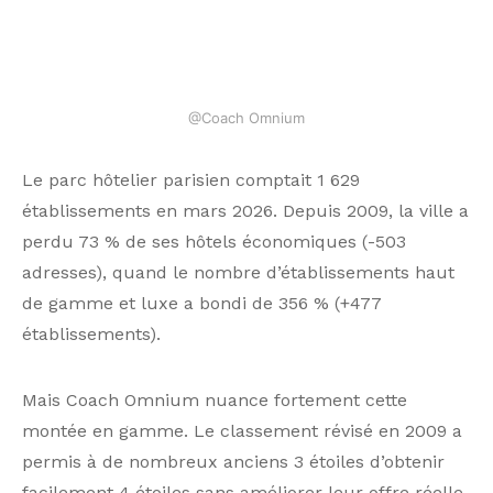
Mais Coach Omnium nuance fortement cette
montée en gamme. Le classement révisé en 2009 a
permis à de nombreux anciens 3 étoiles d’obtenir
facilement 4 étoiles sans améliorer leur offre réelle.
Le minimalisme des surfaces exigées — 16 m² en 4
étoiles salle de bains comprise — a été calibré pour
les contraintes parisiennes. Cette montée en gamme
est donc avant tout administrative.
Des projets à surveiller
Paris intra-muros compte entre 20 et 30 projets
hôteliers identifiés, représentant près de 3 000
chambres en pipeline, auxquels s’ajoutent 25 à 45