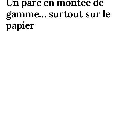
@Coach Omnium
Le parc hôtelier parisien comptait 1 629
établissements en mars 2026. Depuis 2009, la ville a
perdu 73 % de ses hôtels économiques (-503
adresses), quand le nombre d’établissements haut
de gamme et luxe a bondi de 356 % (+477
établissements).