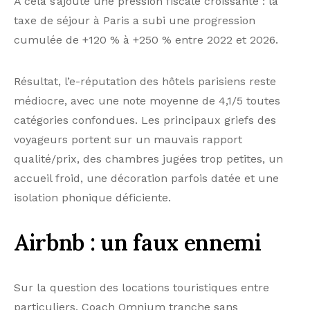
voyageurs portent sur un mauvais rapport
qualité/prix, des chambres jugées trop petites, un
accueil froid, une décoration parfois datée et une
isolation phonique déficiente.
Airbnb : un faux ennemi
Sur la question des locations touristiques entre
particuliers, Coach Omnium tranche sans
ambiguïté. Malgré environ 60 000 logements
Airbnb
à Paris aujourd’hui, les taux d’occupation des hôtels
n’ont pas significativement chuté. Le volume des
nuitées hôtelières a même progressé de 32 % entre
2016 et 2025. Ces deux formes d’hébergement sont
avant tout complémentaires.