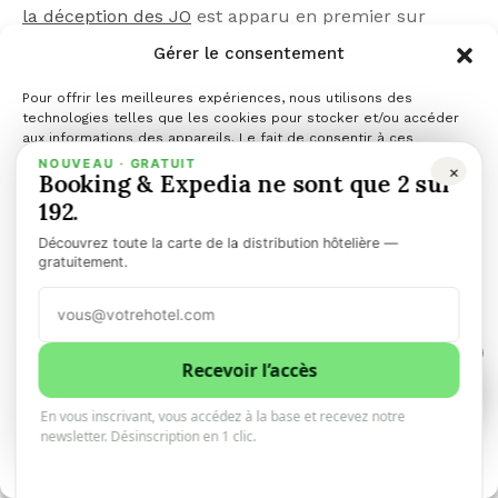
VOUS DEVRIEZ ÉGALEMENT AIMER
Gérer le consentement
Pour offrir les meilleures expériences, nous utilisons des
technologies telles que les cookies pour stocker et/ou accéder
aux informations des appareils. Le fait de consentir à ces
technologies nous permettra de traiter des données telles que le
NOUVEAU · GRATUIT
×
Booking & Expedia ne sont que 2 sur
comportement de navigation ou les ID uniques sur ce site. Le fait
de ne pas consentir ou de retirer son consentement peut avoir un
192.
effet négatif sur certaines caractéristiques et fonctions.
Découvrez toute la carte de la distribution hôtelière —
Gérer les services
gratuitement.
Accepter
1
Refuser
Recevoir l’accès
1
0
En vous inscrivant, vous accédez à la base et recevez notre
Voir les préférences
newsletter. Désinscription en 1 clic.
Politique de cookies
Top News