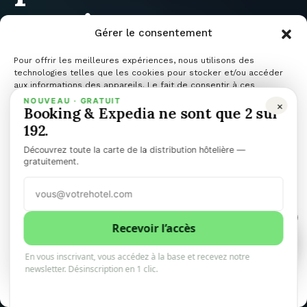
projet
Gérer le consentement
hôtelier
Pour offrir les meilleures expériences, nous utilisons des
technologies telles que les cookies pour stocker et/ou accéder
aux informations des appareils. Le fait de consentir à ces
technologies nous permettra de traiter des données telles que le
NOUVEAU · GRATUIT
×
« asset-light »
Booking & Expedia ne sont que 2 sur
comportement de navigation ou les ID uniques sur ce site. Le fait
de ne pas consentir ou de retirer son consentement peut avoir un
192.
effet négatif sur certaines caractéristiques et fonctions.
Découvrez toute la carte de la distribution hôtelière —
au cœur de
Gérer les services
gratuitement.
Accepter
Paris
1
Refuser
Recevoir l’accès
1
0
En vous inscrivant, vous accédez à la base et recevez notre
Voir les préférences
newsletter. Désinscription en 1 clic.
10minhotel
16 décembre 2025
4 minutes de lecture
Politique de cookies