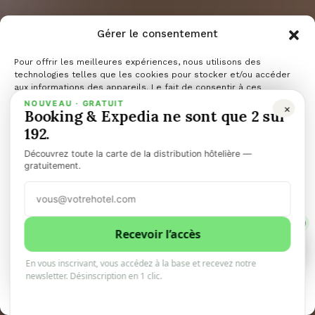
en France et
Gérer le consentement
un
Pour offrir les meilleures expériences, nous utilisons des
technologies telles que les cookies pour stocker et/ou accéder
aux informations des appareils. Le fait de consentir à ces
technologies nous permettra de traiter des données telles que le
NOUVEAU · GRATUIT
×
développemen
Booking & Expedia ne sont que 2 sur
comportement de navigation ou les ID uniques sur ce site. Le fait
de ne pas consentir ou de retirer son consentement peut avoir un
192.
effet négatif sur certaines caractéristiques et fonctions.
Découvrez toute la carte de la distribution hôtelière —
à
Gérer les services
gratuitement.
Accepter
l’international
1
Refuser
Recevoir l’accès
1
0
En vous inscrivant, vous accédez à la base et recevez notre
Voir les préférences
newsletter. Désinscription en 1 clic.
10minhotel
1 octobre 2025
6 minutes de lecture
Politique de cookies