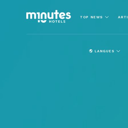
TOP NEWS
ART
🌎 LANGUES