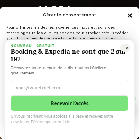
La différence
Gérer le consentement
entre une
Pour offrir les meilleures expériences, nous utilisons des
technologies telles que les cookies pour stocker et/ou accéder
aux informations des appareils. Le fait de consentir à ces
technologies nous permettra de traiter des données telles que le
NOUVEAU · GRATUIT
×
résa et une
Booking & Expedia ne sont que 2 sur
comportement de navigation ou les ID uniques sur ce site. Le fait
de ne pas consentir ou de retirer son consentement peut avoir un
192.
effet négatif sur certaines caractéristiques et fonctions.
Découvrez toute la carte de la distribution hôtelière —
chambre
Gérer les services
gratuitement.
Accepter
rentable ?
1
Refuser
Recevoir l’accès
1
0
En vous inscrivant, vous accédez à la base et recevez notre
Voir les préférences
newsletter. Désinscription en 1 clic.
10minhotel.com
5 juin 2024
4 minutes de lecture
Politique de cookies