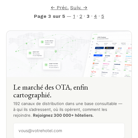
← Préc.
Suiv. →
Page 3 sur 5
—
1
·
2
·
3
·
4
·
5
Le marché des OTA, enfin
cartographié.
192 canaux de distribution dans une base consultable —
à qui ils s’adressent, où ils opèrent, comment les
rejoindre.
Rejoignez 300 000+ hôteliers.