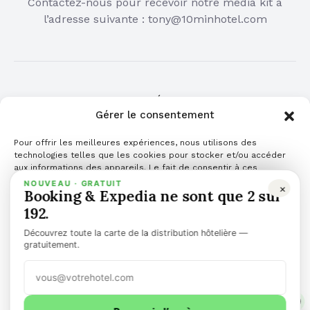
Contactez-nous pour recevoir notre media kit à
l’adresse suivante :
tony@10minhotel.com
COMMUNIQUÉ DE PRESSE
Gérer le consentement
Cliquez ici pour publier votre communiqué de
Pour offrir les meilleures expériences, nous utilisons des
presse
technologies telles que les cookies pour stocker et/ou accéder
aux informations des appareils. Le fait de consentir à ces
technologies nous permettra de traiter des données telles que le
NOUVEAU · GRATUIT
×
Booking & Expedia ne sont que 2 sur
comportement de navigation ou les ID uniques sur ce site. Le fait
de ne pas consentir ou de retirer son consentement peut avoir un
192.
effet négatif sur certaines caractéristiques et fonctions.
Découvrez toute la carte de la distribution hôtelière —
Gérer les services
gratuitement.
Accepter
TOP NEWS
ARTICLES
COMMUNIQUÉ DE PRESSE
PODCAST
1