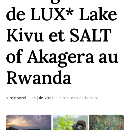
de LUX* Lake
Kivu et SALT
of Akagera au
Rwanda
10minhotel
16 juin 2026
7 minutes de lecture