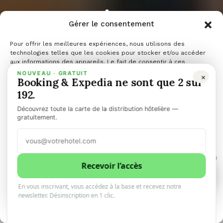
RM qui
Gérer le consentement
semble
Pour offrir les meilleures expériences, nous utilisons des
technologies telles que les cookies pour stocker et/ou accéder
aux informations des appareils. Le fait de consentir à ces
technologies nous permettra de traiter des données telles que le
NOUVEAU · GRATUIT
×
logique peut
Booking & Expedia ne sont que 2 sur
comportement de navigation ou les ID uniques sur ce site. Le fait
de ne pas consentir ou de retirer son consentement peut avoir un
192.
effet négatif sur certaines caractéristiques et fonctions.
Découvrez toute la carte de la distribution hôtelière —
coûter très
Gérer les services
gratuitement.
Accepter
cher
1
Refuser
Recevoir l’accès
1
0
En vous inscrivant, vous accédez à la base et recevez notre
Voir les préférences
newsletter. Désinscription en 1 clic.
10minhotel
9 juin 2026
3 minutes de lecture
Politique de cookies