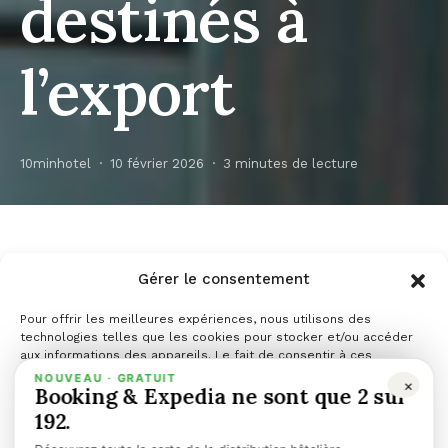
destinés à
l’export
10minhotel
10 février 2026
3 minutes de lecture
PARTAGER
PARTAGER
TWEET
Gérer le consentement
ENVOYER
Pour offrir les meilleures expériences, nous utilisons des
technologies telles que les cookies pour stocker et/ou accéder
aux informations des appareils. Le fait de consentir à ces
technologies nous permettra de traiter des données telles que le
NOUVEAU · GRATUIT
×
Booking & Expedia ne sont que 2 sur
comportement de navigation ou les ID uniques sur ce site. Le fait
de ne pas consentir ou de retirer son consentement peut avoir un
192.
effet négatif sur certaines caractéristiques et fonctions.
Meljac, créateur français d’appareillages