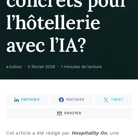
l’hôtellerie
avec l’IA?
e.tulliez
5 février 2026
1 minutes de lecture
PARTAGER
PARTAGER
TWEET
ENVOYER
Cet article a été rédigé par
Hospitality On
, une