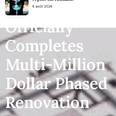
Springs
6 août 2026
Officially
Completes
Multi-Million
Dollar Phased
Renovation