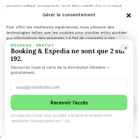
Handcrafted materials and thoughtfully curated
Gérer le consentement
PARTAGER
PARTAGER
TWEET
Pour offrir les meilleures expériences, nous utilisons des
technologies telles que les cookies pour stocker et/ou accéder
aux informations des appareils. Le fait de consentir à ces
ENVOYER
technologies nous permettra de traiter des données telles que le
NOUVEAU · GRATUIT
×
Booking & Expedia ne sont que 2 sur
comportement de navigation ou les ID uniques sur ce site. Le fait
de ne pas consentir ou de retirer son consentement peut avoir un
192.
effet négatif sur certaines caractéristiques et fonctions.
Découvrez toute la carte de la distribution hôtelière —
Gérer les services
gratuitement.
Automatic
Accepter
1
Refuser
Recevoir l’accès
VOUS DEVRIEZ ÉGALEMENT AIMER
1
0
En vous inscrivant, vous accédez à la base et recevez notre
Voir les préférences
newsletter. Désinscription en 1 clic.
Politique de cookies