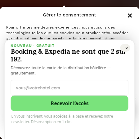
européennes
Gérer le consentement
populaires
Pour offrir les meilleures expériences, nous utilisons des
technologies telles que les cookies pour stocker et/ou accéder
aux informations des appareils. Le fait de consentir à ces
technologies nous permettra de traiter des données telles que le
NOUVEAU · GRATUIT
×
pour leurs
Booking & Expedia ne sont que 2 sur
comportement de navigation ou les ID uniques sur ce site. Le fait
de ne pas consentir ou de retirer son consentement peut avoir un
192.
effet négatif sur certaines caractéristiques et fonctions.
Découvrez toute la carte de la distribution hôtelière —
marchés de
Gérer les services
gratuitement.
Accepter
Noël
1
Refuser
Recevoir l’accès
1
0
En vous inscrivant, vous accédez à la base et recevez notre
Voir les préférences
newsletter. Désinscription en 1 clic.
10minhotel
12 décembre 2025
3 minutes de lecture
Politique de cookies