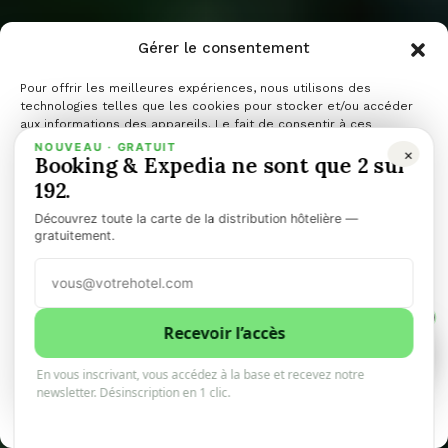
Te Fare
Gérer le consentement
Natura et au
Pour offrir les meilleures expériences, nous utilisons des
technologies telles que les cookies pour stocker et/ou accéder
aux informations des appareils. Le fait de consentir à ces
technologies nous permettra de traiter des données telles que le
NOUVEAU · GRATUIT
×
CRIOBE en
Booking & Expedia ne sont que 2 sur
comportement de navigation ou les ID uniques sur ce site. Le fait
de ne pas consentir ou de retirer son consentement peut avoir un
192.
effet négatif sur certaines caractéristiques et fonctions.
Découvrez toute la carte de la distribution hôtelière —
Polynésie
Gérer les services
gratuitement.
Accepter
française
1
Refuser
Recevoir l’accès
1
0
En vous inscrivant, vous accédez à la base et recevez notre
Voir les préférences
newsletter. Désinscription en 1 clic.
10minhotel
11 décembre 2025
3 minutes de lecture
Politique de cookies