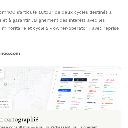
omnOO s’articule autour de deux cycles destinés à
 et à garantir l’alignement des intérêts avec les
 » minoritaire et cycle 2 « owner-operator » avec reprise
noo.com
n cartographié.
ase consultable — à qui ils s’adressent, où ils opèrent,