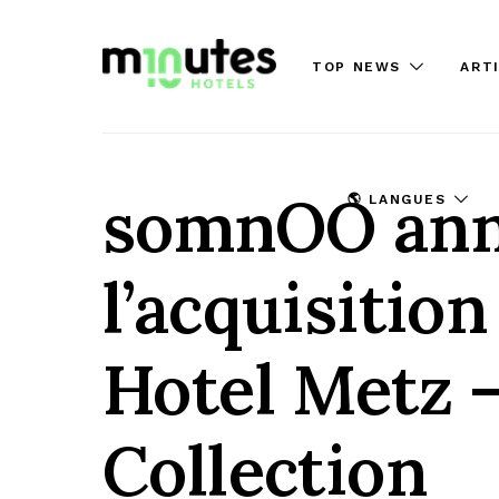
TOP NEWS
ART
somnOO an
🌎 LANGUES
l’acquisition
Hotel Metz 
Collection