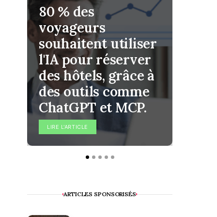
80 % des
Beti 
voyageurs
pour
souhaitent utiliser
des c
l'IA pour réserver
véhi
des hôtels, grâce à
auto
des outils comme
trans
ChatGPT et MCP.
logis
Euro
LIRE L'ARTICLE
LIRE L'A
ARTICLES SPONSORISÉS