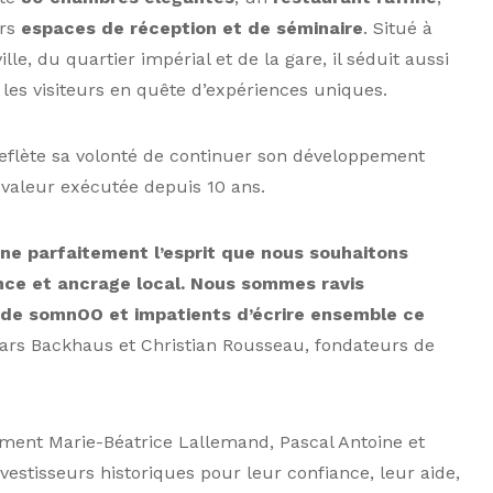
urs
espaces de réception et de séminaire
. Situé à
le, du quartier impérial et de la gare, il séduit aussi
 les visiteurs en quête d’expériences uniques.
reflète sa volonté de continuer son développement
e valeur exécutée depuis 10 ans.
rne parfaitement l
’
esprit que nous souhaitons
ence et ancrage local. Nous sommes ravis
 de somnOO et impatients d
’é
crire ensemble ce
Lars Backhaus et Christian Rousseau, fondateurs de
ment Marie-Béatrice Lallemand, Pascal Antoine et
vestisseurs historiques pour leur confiance, leur aide,