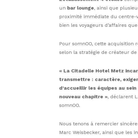
un
bar lounge
, ainsi que plusie
proximité immédiate du centre-vil
bien les voyageurs d’affaires que
Pour somnOO, cette acquisition 
selon la stratégie de créateur d
«
La Citadelle Hotel Metz inca
transmettre
: caract
è
re, exig
d
’
accueillir les
é
quipes au sein
nouveau chapitre
»
, déclarent 
somnOO.
Nous tenons à remercier sincère
Marc Weisbecker, ainsi que les in