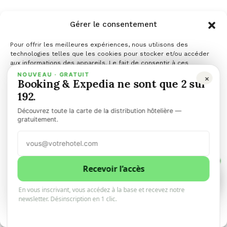
Gérer le consentement
Pour offrir les meilleures expériences, nous utilisons des
technologies telles que les cookies pour stocker et/ou accéder
aux informations des appareils. Le fait de consentir à ces
technologies nous permettra de traiter des données telles que le
NOUVEAU · GRATUIT
×
Booking & Expedia ne sont que 2 sur
comportement de navigation ou les ID uniques sur ce site. Le fait
de ne pas consentir ou de retirer son consentement peut avoir un
192.
effet négatif sur certaines caractéristiques et fonctions.
Découvrez toute la carte de la distribution hôtelière —
L’Effet Billboard s’applique
Gérer les services
gratuitement.
aussi à l’IA !
Accepter
1
Refuser
Recevoir l’accès
1
0
29 JUIN 2025
En vous inscrivant, vous accédez à la base et recevez notre
Voir les préférences
newsletter. Désinscription en 1 clic.
🌐 Cloudbeds’ study highlights the impact of online
Politique de cookies
presence on AI travel recommendations. 100%