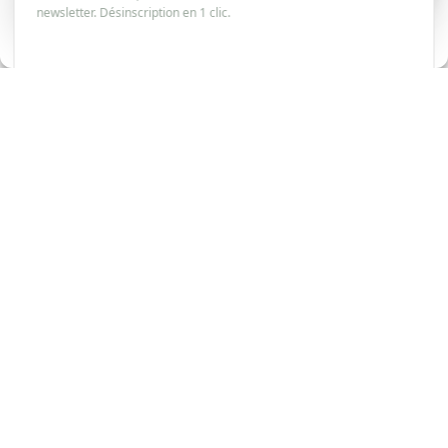
LIRE L'ARTICLE
newsletter. Désinscription en 1 clic.
Politique de cookies
PARTAGER