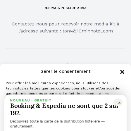
ESPACE PUBLICITAIRE
Contactez-nous pour recevoir notre media kit à
l’adresse suivante :
tony@10minhotel.com
COMMUNIQUÉ DE PRESSE
Gérer le consentement
Cliquez ici pour publier votre communiqué de
Pour offrir les meilleures expériences, nous utilisons des
presse
technologies telles que les cookies pour stocker et/ou accéder
aux informations des appareils. Le fait de consentir à ces
technologies nous permettra de traiter des données telles que le
NOUVEAU · GRATUIT
×
Booking & Expedia ne sont que 2 sur
comportement de navigation ou les ID uniques sur ce site. Le fait
de ne pas consentir ou de retirer son consentement peut avoir un
192.
effet négatif sur certaines caractéristiques et fonctions.
Découvrez toute la carte de la distribution hôtelière —
Gérer les services
gratuitement.