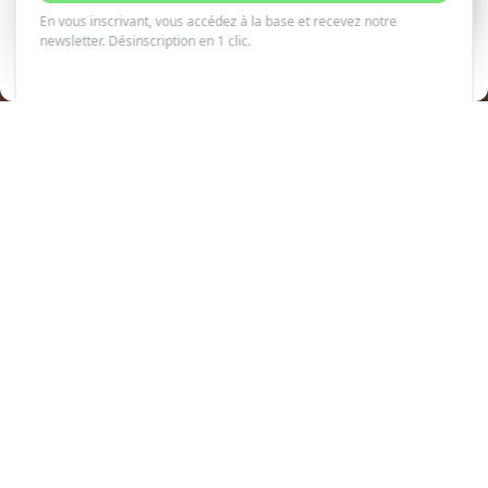
En vous inscrivant, vous accédez à la base et recevez notre
Voir les préférences
newsletter. Désinscription en 1 clic.
10minhotel
4 décembre 2025
2 minutes de lecture
Politique de cookies
PARTAGER
PARTAGER
TWEET
ENVOYER
Nice, le 20 novembre 2025
Alors que le mythique
Hyatt
Regency Nice Palais
de la Méditerranée
se refait une beauté avant sa
réouverture sous la bannière
The Unbound
Collection by Hyatt
, le mobilier du palace niçois
sera prochainement dispersé lors d’une
vente aux