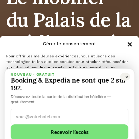
du Palais de la
Méditerranée
Gérer le consentement
: une nouvelle
Pour offrir les meilleures expériences, nous utilisons des
technologies telles que les cookies pour stocker et/ou accéder
aux informations des appareils. Le fait de consentir à ces
technologies nous permettra de traiter des données telles que le
NOUVEAU · GRATUIT
×
vie pour un
Booking & Expedia ne sont que 2 sur
comportement de navigation ou les ID uniques sur ce site. Le fait
de ne pas consentir ou de retirer son consentement peut avoir un
192.
effet négatif sur certaines caractéristiques et fonctions.
Découvrez toute la carte de la distribution hôtelière —
mythe de la
Gérer les services
gratuitement.
Accepter
Riviera
1
Refuser
Recevoir l’accès
1
0