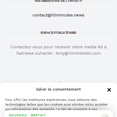
INFORMATIONS DE CONTACT
contact@10minutes.news
ESPACE PUBLICITAIRE
Contactez-nous pour recevoir notre media kit à
l’adresse suivante :
tony@10minhotel.com
COMMUNIQUÉ DE PRESSE
Gérer le consentement
Cliquez ici pour publier votre communiqué de
Pour offrir les meilleures expériences, nous utilisons des
presse
technologies telles que les cookies pour stocker et/ou accéder
aux informations des appareils. Le fait de consentir à ces
technologies nous permettra de traiter des données telles que le
NOUVEAU · GRATUIT