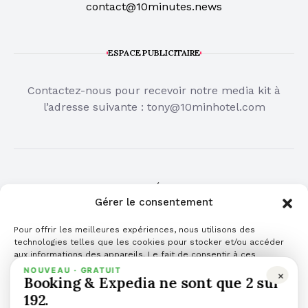
contact@10minutes.news
ESPACE PUBLICITAIRE
Contactez-nous pour recevoir notre media kit à
l’adresse suivante :
tony@10minhotel.com
COMMUNIQUÉ DE PRESSE
Gérer le consentement
Cliquez ici pour publier votre communiqué de
Pour offrir les meilleures expériences, nous utilisons des
presse
technologies telles que les cookies pour stocker et/ou accéder
aux informations des appareils. Le fait de consentir à ces
technologies nous permettra de traiter des données telles que le
NOUVEAU · GRATUIT
×
Booking & Expedia ne sont que 2 sur
comportement de navigation ou les ID uniques sur ce site. Le fait
de ne pas consentir ou de retirer son consentement peut avoir un
192.
effet négatif sur certaines caractéristiques et fonctions.