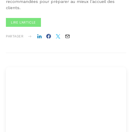
PARTAGER
LoungeUp rejoint D-EDGE et
consolide sa position de leader
européen des CRM pour
l’hôtellerie
10minhotel.com
21 mars 2024
LoungeUp rejoint D-EDGE pour offrir une solution