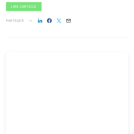
offre un support client adéquat ainsi qu'une sécurité
conforme aux réglementations en vigueur. Utilisez une
check-list pour évaluer les offres lors de vos rencontres
avec les fournisseurs.
LIRE L'ARTICLE
PARTAGER