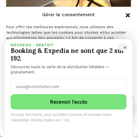
Gérer le consentement
Pour offrir les meilleures expériences, nous utilisons des
technologies telles que les cookies pour stocker et/ou accéder
aux informations des appareils. Le fait de consentir à ces
technologies nous permettra de traiter des données telles que le
NOUVEAU · GRATUIT
×
Booking & Expedia ne sont que 2 sur
comportement de navigation ou les ID uniques sur ce site. Le fait
de ne pas consentir ou de retirer son consentement peut avoir un
192.
effet négatif sur certaines caractéristiques et fonctions.
Découvrez toute la carte de la distribution hôtelière —
Gérer les services
gratuitement.
Accepter
1
Refuser
Recevoir l’accès
1
0
En vous inscrivant, vous accédez à la base et recevez notre
Voir les préférences
newsletter. Désinscription en 1 clic.
Politique de cookies