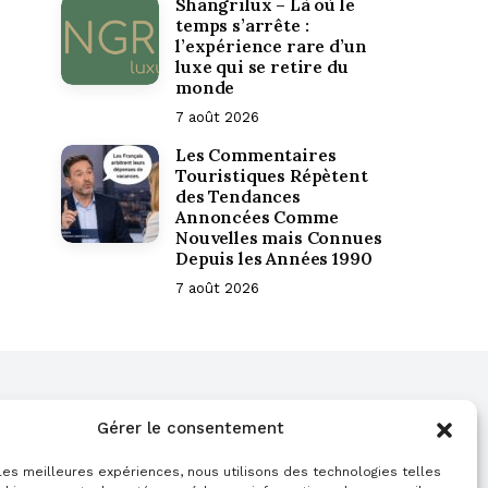
Shangrilux – Là où le
temps s’arrête :
l’expérience rare d’un
luxe qui se retire du
monde
7 août 2026
Les Commentaires
Touristiques Répètent
des Tendances
Annoncées Comme
Nouvelles mais Connues
Depuis les Années 1990
7 août 2026
COMMUNIQUÉ DE PRESSE
Gérer le consentement
Cliquez ici pour publier votre communiqué
 les meilleures expériences, nous utilisons des technologies telles