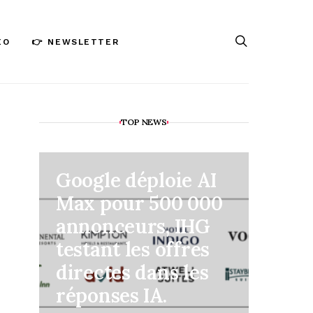
ÉO
👉 NEWSLETTER
TOP NEWS
Google déploie AI
TripG
Max pour 500 000
serv
annonceurs, IHG
intég
testant les offres
trans
directes dans les
voyag
réponses IA.
à Be