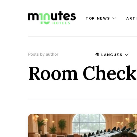
TOP NEWS
ART
Posts by author
🌎 LANGUES
Room Check