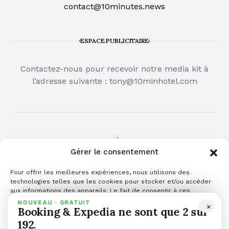
contact@10minutes.news
ESPACE PUBLICITAIRE
Contactez-nous pour recevoir notre media kit à
l’adresse suivante :
tony@10minhotel.com
COMMUNIQUÉ DE PRESSE
Gérer le consentement
Cliquez ici pour publier votre communiqué de
Pour offrir les meilleures expériences, nous utilisons des
presse
technologies telles que les cookies pour stocker et/ou accéder
aux informations des appareils. Le fait de consentir à ces
technologies nous permettra de traiter des données telles que le
NOUVEAU · GRATUIT
×
Booking & Expedia ne sont que 2 sur
comportement de navigation ou les ID uniques sur ce site. Le fait
de ne pas consentir ou de retirer son consentement peut avoir un
192.
effet négatif sur certaines caractéristiques et fonctions.