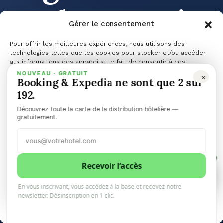
seul souvenir
Gérer le consentement
qui mérite
Pour offrir les meilleures expériences, nous utilisons des
technologies telles que les cookies pour stocker et/ou accéder
aux informations des appareils. Le fait de consentir à ces
technologies nous permettra de traiter des données telles que le
NOUVEAU · GRATUIT
×
vraiment
Booking & Expedia ne sont que 2 sur
comportement de navigation ou les ID uniques sur ce site. Le fait
de ne pas consentir ou de retirer son consentement peut avoir un
192.
effet négatif sur certaines caractéristiques et fonctions.
Découvrez toute la carte de la distribution hôtelière —
d’être
Gérer les services
gratuitement.
Accepter
rapporté
1
Refuser
Recevoir l’accès
1
0
En vous inscrivant, vous accédez à la base et recevez notre
Voir les préférences
newsletter. Désinscription en 1 clic.
10minhotel
21 mars 2026
2 minutes de lecture
Politique de cookies